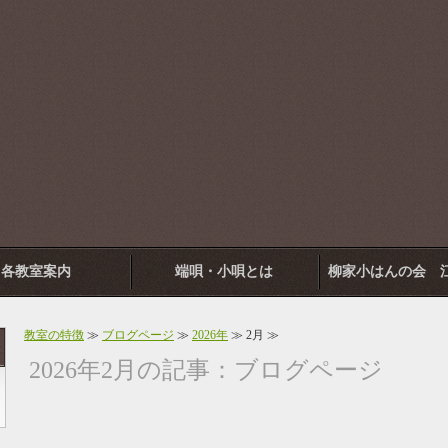
各教室案内
端唄・小唄とは
柳家小はんの会 
と落語倶楽
教室の特徴
≫
ブログページ
≫
2026年
≫ 2月 ≫
2026年2月の記事：ブログページ