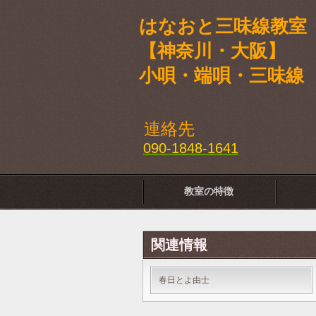
はなおと三味線教室
【神奈川・大阪】
小唄・端唄・三味線
連絡先
090-1848-1641
教室の特徴
関連情報
春日とよ由士